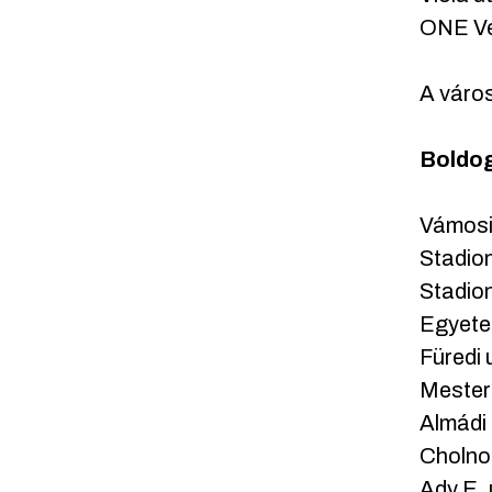
ONE Ve
A város
Boldog
Vámosi 
Stadion
Stadion
Egyetem
Füredi 
Mester 
Almádi 
Cholnok
Ady E. 