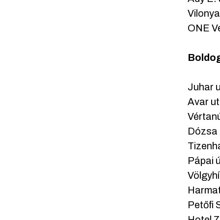
Vilonya
ONE Ve
Boldog
Juhar u
Avar ut
Vértanú
Dózsa 
Tizenh
Pápai ú
Völgyhí
Harmat
Petőfi 
Hotel 7