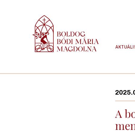
Skip
to
content
AKTUÁLI
2025.0
A b
men