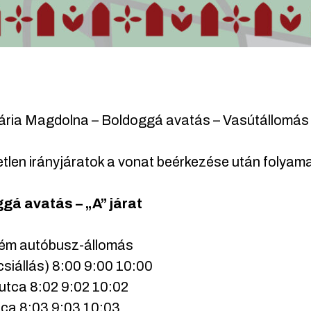
ária Magdolna – Boldoggá avatás – Vasútállomás
tlen irányjáratok a vonat beérkezése után folyam
gá avatás – „A” járat
ém autóbusz-állomás
csiállás) 8:00 9:00 10:00
utca 8:02 9:02 10:02
tca 8:03 9:03 10:03