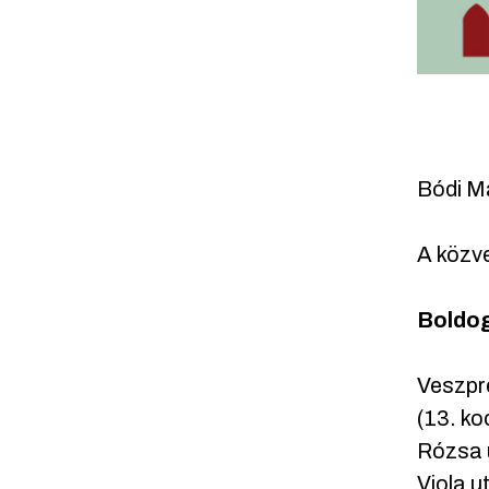
Bódi M
A közve
Boldog
Veszpr
(13. ko
Rózsa 
Viola u