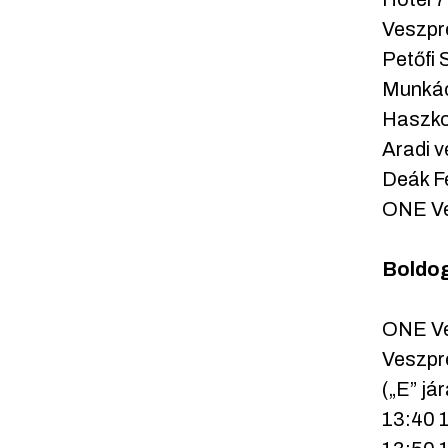
Veszpr
Petőfi 
Munkác
Haszkov
Aradi v
Deák Fe
ONE Ve
Boldog
ONE Ves
Veszpré
(„E” já
13:40 