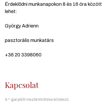
Érdeklődni munkanapokon 8 és 16 óra között
lehet:
György Adrienn
pasztorális munkatárs
+36 20 3398060
Kapcsolat
A *-gal jelölt mezők kitöltése kötelező.