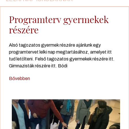
Programterv gyermekek
részére
Alsó tagozatos gyermek részére ajánlunk egy
programtervet lelki nap megtartásához, amelyet itt
tud letölteni. Felső tagozatos gyermekek részére itt.
Gimnazisták részére itt. Bódi
Bővebben