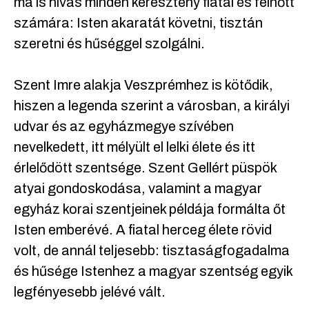
ma is hívás minden keresztény fiatal és felnőtt
számára: Isten akaratát követni, tisztán
szeretni és hűséggel szolgálni.
Szent Imre alakja Veszprémhez is kötődik,
hiszen a legenda szerint a városban, a királyi
udvar és az egyházmegye szívében
nevelkedett, itt mélyült el lelki élete és itt
érlelődött szentsége. Szent Gellért püspök
atyai gondoskodása, valamint a magyar
egyház korai szentjeinek példája formálta őt
Isten emberévé. A fiatal herceg élete rövid
volt, de annál teljesebb: tisztaságfogadalma
és hűsége Istenhez a magyar szentség egyik
legfényesebb jelévé vált.