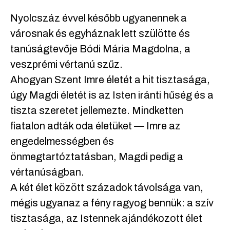
Nyolcszáz évvel később ugyanennek a
városnak és egyháznak lett szülötte és
tanúságtevője Bódi Mária Magdolna, a
veszprémi vértanú szűz.
Ahogyan Szent Imre életét a hit tisztasága,
úgy Magdi életét is az Isten iránti hűség és a
tiszta szeretet jellemezte. Mindketten
fiatalon adták oda életüket — Imre az
engedelmességben és
önmegtartóztatásban, Magdi pedig a
vértanúságban.
A két élet között századok távolsága van,
mégis ugyanaz a fény ragyog bennük: a szív
tisztasága, az Istennek ajándékozott élet