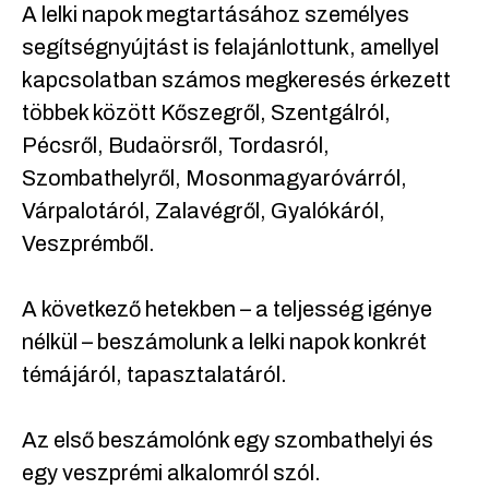
A lelki napok megtartásához személyes
segítségnyújtást is felajánlottunk, amellyel
kapcsolatban számos megkeresés érkezett
többek között Kőszegről, Szentgálról,
Pécsről, Budaörsről, Tordasról,
Szombathelyről, Mosonmagyaróvárról,
Várpalotáról, Zalavégről, Gyalókáról,
Veszprémből.
A következő hetekben – a teljesség igénye
nélkül – beszámolunk a lelki napok konkrét
témájáról, tapasztalatáról.
Az első beszámolónk egy szombathelyi és
egy veszprémi alkalomról szól.