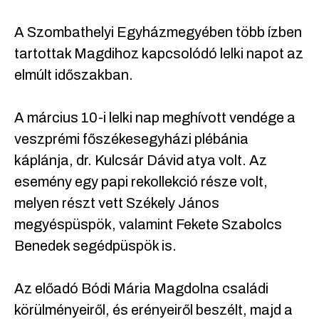
A Szombathelyi Egyházmegyében több ízben
tartottak Magdihoz kapcsolódó lelki napot az
elmúlt időszakban.
A március 10-i lelki nap meghívott vendége a
veszprémi főszékesegyházi plébánia
káplánja, dr. Kulcsár Dávid atya volt. Az
esemény egy papi rekollekció része volt,
melyen részt vett Székely János
megyéspüspök, valamint Fekete Szabolcs
Benedek segédpüspök is.
Az előadó Bódi Mária Magdolna családi
körülményeiről, és erényeiről beszélt, majd a