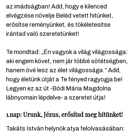
az imádságban! Add, hogy e kilenced
elvégzése növelje Beléd vetett hitünket,
erősítse reményünket, és tökéletesítse
irántad való szeretetünket!
Te mondtad: „Én vagyok a világ világossága:
aki engem követ, nem jár többé sötétségben,
hanem övé lesz az élet világossága.” Add,
hogy életünk útját a Te fényed ragyogja be!
Legyen ez az út -Bódi Mária Magdolna
lábnyomain lépdelve- a szeretet útja!
1.nap: Urunk, Jézus, erősítsd meg hitünket!
Takáts István helynök atya felolvasásában: