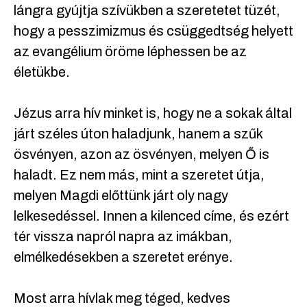
lángra gyújtja szívükben a szeretetet tüzét,
hogy a pesszimizmus és csüggedtség helyett
az evangélium öröme léphessen be az
életükbe.
Jézus arra hív minket is, hogy ne a sokak által
járt széles úton haladjunk, hanem a szűk
ösvényen, azon az ösvényen, melyen Ő is
haladt. Ez nem más, mint a szeretet útja,
melyen Magdi előttünk járt oly nagy
lelkesedéssel. Innen a kilenced címe, és ezért
tér vissza napról napra az imákban,
elmélkedésekben a szeretet erénye.
Most arra hívlak meg téged, kedves