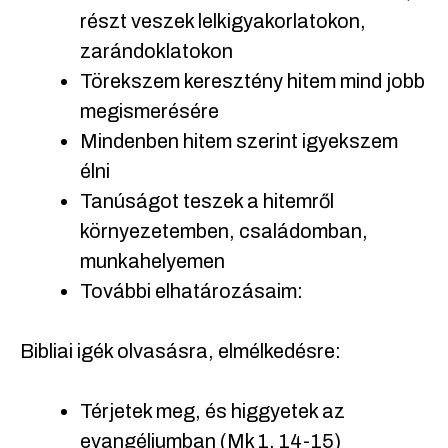
részt veszek lelkigyakorlatokon,
zarándoklatokon
Törekszem keresztény hitem mind jobb
megismerésére
Mindenben hitem szerint igyekszem
élni
Tanúságot teszek a hitemről
környezetemben, családomban,
munkahelyemen
További elhatározásaim:
Bibliai igék olvasásra, elmélkedésre:
Térjetek meg, és higgyetek az
evangéliumban (Mk 1, 14-15)