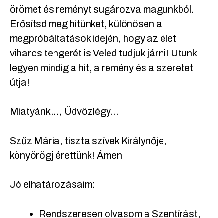
örömet és reményt sugározva magunkból.
Erősítsd meg hitünket, különösen a
megpróbáltatások idején, hogy az élet
viharos tengerét is Veled tudjuk járni! Utunk
legyen mindig a hit, a remény és a szeretet
útja!
Miatyánk…, Üdvözlégy…
Szűz Mária, tiszta szívek Királynője,
könyörögj érettünk! Ámen
Jó elhatározásaim:
Rendszeresen olvasom a Szentírást,