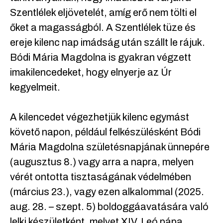
Szentlélek eljövetelét, amíg erő nem tölti el
őket a magasságból. A Szentlélek tüze és
ereje kilenc nap imádság után szállt le rájuk.
Bódi Mária Magdolna is gyakran végzett
imakilencedeket, hogy elnyerje az Úr
kegyelmeit.
A kilencedet végezhetjük kilenc egymást
követő napon, például felkészülésként Bódi
Mária Magdolna születésnapjának ünnepére
(augusztus 8.) vagy arra a napra, melyen
vérét ontotta tisztaságának védelmében
(március 23.), vagy ezen alkalommal (2025.
aug. 28. – szept. 5) boldoggáavatására való
lelki készületként, melyet XIV. Leó pápa