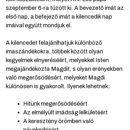
szeptember 6-ra tűzött ki. A bevezető imát az
első nap, a befejező imát a kilencedik nap
imáival együtt mondjuk el.
A kilencedet felajánlhatjuk különböző
imaszándékokra, többek között olyan
kegyelmek elnyeréséért, melyekkel Isten
megajándékozta Magdit, s olyan erényekben
való megerősödésért, melyeket Magdi
különösen is gyakorolt. Ilyenek lehetnek:
Hitünk megerősödéséért
Az elmélyült imádság lelkületéért
A keresztény örömben való
növekedésért