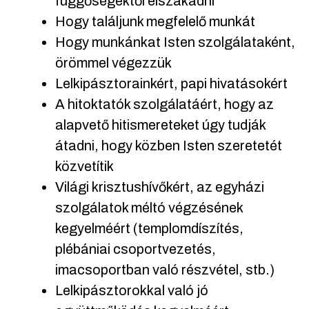
függőségektől elszakadni
Hogy találjunk megfelelő munkát
Hogy munkánkat Isten szolgálataként,
örömmel végezzük
Lelkipásztorainkért, papi hivatásokért
A hitoktatók szolgálatáért, hogy az
alapvető hitismereteket úgy tudják
átadni, hogy közben Isten szeretetét
közvetítik
Világi krisztushívőkért, az egyházi
szolgálatok méltó végzésének
kegyelméért (templomdíszítés,
plébániai csoportvezetés,
imacsoportban való részvétel, stb.)
Lelkipásztorokkal való jó