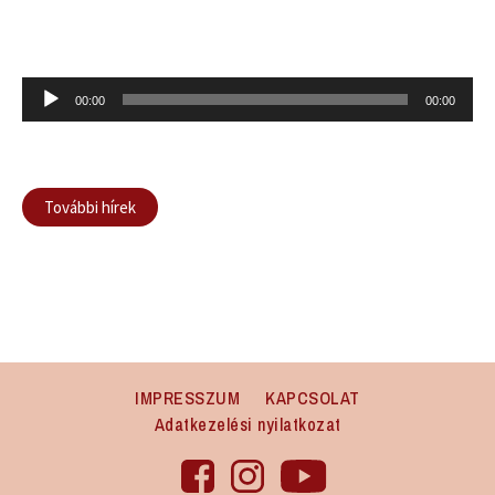
Audió
00:00
00:00
lejátszó
További hírek
IMPRESSZUM
KAPCSOLAT
Adatkezelési nyilatkozat