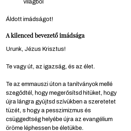
világból
Áldott imádságot!
A kilenced bevezető imádsága
Urunk, Jézus Krisztus!
Te vagy út, az igazság, és az élet.
Te az emmauszi úton a tanítványok mellé
szegődtél, hogy megerősítsd hitüket, hogy
újra lángra gyújtsd szívükben a szeretetet
tüzét, s hogy a pesszimizmus és
csüggedtség helyébe újra az evangélium
öröme léphessen be életükbe.