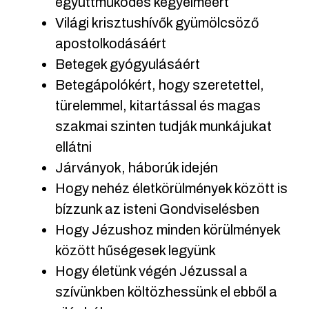
együttműködés kegyelméért
Világi krisztushívők gyümölcsöző
apostolkodásáért
Betegek gyógyulásáért
Betegápolókért, hogy szeretettel,
türelemmel, kitartással és magas
szakmai szinten tudják munkájukat
ellátni
Járványok, háborúk idején
Hogy nehéz életkörülmények között is
bízzunk az isteni Gondviselésben
Hogy Jézushoz minden körülmények
között hűségesek legyünk
Hogy életünk végén Jézussal a
szívünkben költözhessünk el ebből a