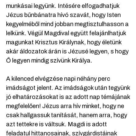
munkásai legyünk. Intésére elfogadhatjuk
Jézus bűnbánatra hívó szavát, hogy Isten
kegyelméből mind jobban megtisztulhasson a
lelkünk. Végül Magdival együtt felajánlhatjuk
magunkat Krisztus Királynak, hogy életünk
akár áldozatok árán is Jézusé legyen, s hogy
Ő legyen mindig szívünk Királya.
A kilenced elvégzése napi néhány perc
imádságot jelent. Az imádságok után tegyünk
jó elhatározásokat is az adott nap témájának
megfelelően! Jézus arra hív minket, hogy ne
csak hallgassuk tanítását, hanem arra, hogy
azt tettekre is váltsuk. Magdi is adott
feladatul hittanosainak, szívgárdistáinak