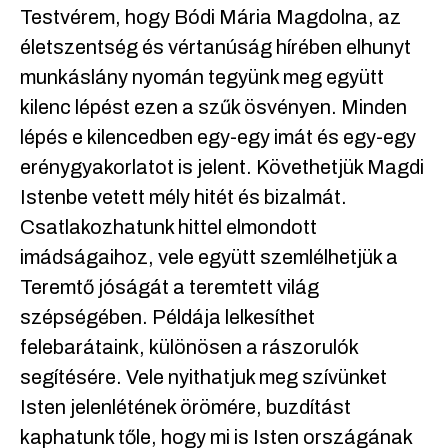
Testvérem, hogy Bódi Mária Magdolna, az
életszentség és vértanúság hírében elhunyt
munkáslány nyomán tegyünk meg együtt
kilenc lépést ezen a szűk ösvényen. Minden
lépés e kilencedben egy-egy imát és egy-egy
erénygyakorlatot is jelent. Követhetjük Magdi
Istenbe vetett mély hitét és bizalmát.
Csatlakozhatunk hittel elmondott
imádságaihoz, vele együtt szemlélhetjük a
Teremtő jóságát a teremtett világ
szépségében. Példája lelkesíthet
felebarátaink, különösen a rászorulók
segítésére. Vele nyithatjuk meg szívünket
Isten jelenlétének örömére, buzdítást
kaphatunk tőle, hogy mi is Isten országának