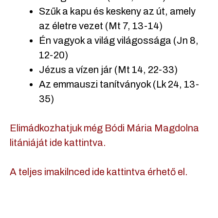
Szűk a kapu és keskeny az út, amely
az életre vezet (Mt 7, 13-14)
Én vagyok a világ világossága (Jn 8,
12-20)
Jézus a vízen jár (Mt 14, 22-33)
Az emmauszi tanítványok (Lk 24, 13-
35)
Elimádkozhatjuk még Bódi Mária Magdolna
litániáját ide kattintva.
A teljes imakilnced ide kattintva érhető el.