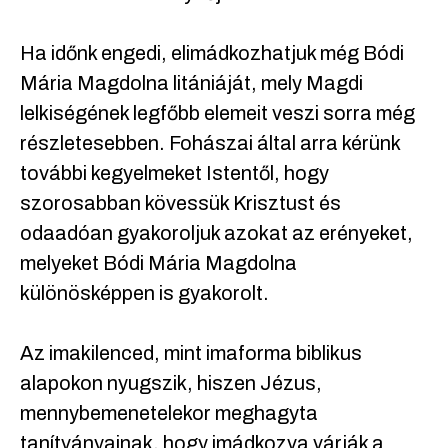
Ha időnk engedi, elimádkozhatjuk még Bódi
Mária Magdolna litániáját, mely Magdi
lelkiségének legfőbb elemeit veszi sorra még
részletesebben. Fohászai által arra kérünk
további kegyelmeket Istentől, hogy
szorosabban kövessük Krisztust és
odaadóan gyakoroljuk azokat az erényeket,
melyeket Bódi Mária Magdolna
különösképpen is gyakorolt.
Az imakilenced, mint imaforma biblikus
alapokon nyugszik, hiszen Jézus,
mennybemenetelekor meghagyta
tanítványainak, hogy imádkozva várják a