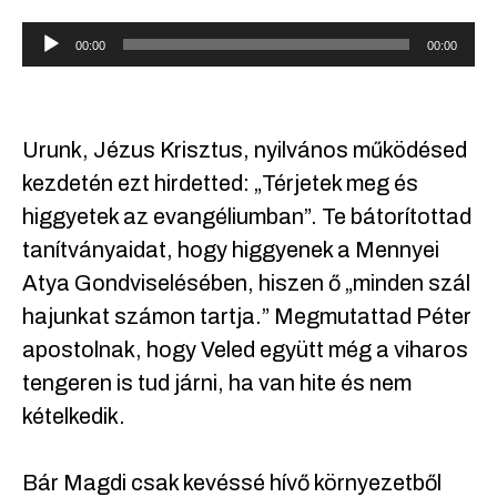
Audió
00:00
00:00
lejátszó
Urunk, Jézus Krisztus, nyilvános működésed
kezdetén ezt hirdetted: „Térjetek meg és
higgyetek az evangéliumban”. Te bátorítottad
tanítványaidat, hogy higgyenek a Mennyei
Atya Gondviselésében, hiszen ő „minden szál
hajunkat számon tartja.” Megmutattad Péter
apostolnak, hogy Veled együtt még a viharos
tengeren is tud járni, ha van hite és nem
kételkedik.
Bár Magdi csak kevéssé hívő környezetből