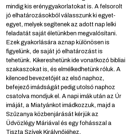
mindig kis erénygyakorlatokat is. A felsorolt
jó elhatározásokból válasszunk ki egyet-
egyet, melyek segítenek az adott nap lelki
feladatát saját életünkben megvalósítani.
Ezek gyakorlására aznap különösen is
figyelünk, de saját jó elhatározást is
tehetünk. Kikereshetünk ide vonatkozó bibliai
szakaszokat is, és elmélkedhetünk róluk. A
kilenced bevezetőjét az első naphoz,
befejező imádságát pedig utolsó naphoz
csatolva mondjuk el. A napi imák után az Úr
imáját, a Miatyánkot imádkozzuk, majd a
Szűzanya közbenjárását kérjük az
Üdvözlégy Máriával és egy fohásszal a
Tiszta Szívek Királynőjéhez.