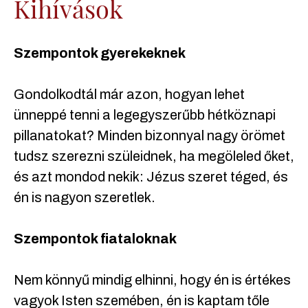
Kihívások
Szempontok gyerekeknek
Gondolkodtál már azon, hogyan lehet
ünneppé tenni a legegyszerűbb hétköznapi
pillanatokat? Minden bizonnyal nagy örömet
tudsz szerezni szüleidnek, ha megöleled őket,
és azt mondod nekik: Jézus szeret téged, és
én is nagyon szeretlek.
Szempontok fiataloknak
Nem könnyű mindig elhinni, hogy én is értékes
vagyok Isten szemében, én is kaptam tőle