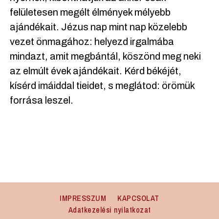
felületesen megélt élmények mélyebb
ajándékait. Jézus nap mint nap közelebb
vezet önmagához: helyezd irgalmába
mindazt, amit megbántál, köszönd meg neki
az elmúlt évek ajándékait. Kérd békéjét,
kísérd imáiddal tieidet, s meglátod: örömük
forrása leszel.
IMPRESSZUM
KAPCSOLAT
Adatkezelési nyilatkozat