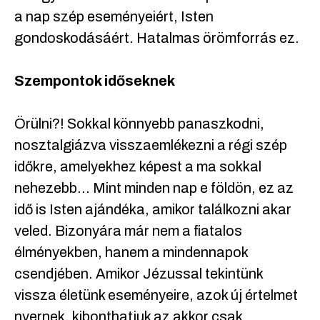
a nap szép eseményeiért, Isten
gondoskodásáért. Hatalmas örömforrás ez.
Szempontok időseknek
Örülni?! Sokkal könnyebb panaszkodni,
nosztalgiázva visszaemlékezni a régi szép
időkre, amelyekhez képest a ma sokkal
nehezebb… Mint minden nap e földön, ez az
idő is Isten ajándéka, amikor találkozni akar
veled. Bizonyára már nem a fiatalos
élményekben, hanem a mindennapok
csendjében. Amikor Jézussal tekintünk
vissza életünk eseményeire, azok új értelmet
nyernek, kibonthatjuk az akkor csak