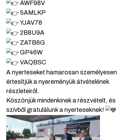
AWF98V
5AMLKP
YJAV78
2B8U9A
ZATB6G
GP46W
VAQBSC
A nyerteseket hamarosan személyesen
értesítjük a nyereményük átvételének
részleteiről.
Köszönjük mindenkinek a részvételt, és
szívből gratulálunk a nyerteseknek!