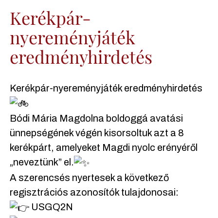
Kerékpár-
nyereményjáték
eredményhirdetés
Kerékpár-nyereményjáték eredményhirdetés
Bódi Mária Magdolna boldoggá avatási
ünnepségének végén kisorsoltuk azt a 8
kerékpárt, amelyeket Magdi nyolc erényéről
„neveztünk” el.
A szerencsés nyertesek a következő
regisztrációs azonosítók tulajdonosai:
USGQ2N