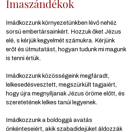
Imaszándékok
Imádkozzunk környezetünkben lévő nehéz
sorsú embertársainkért. Hozzuk őket Jézus
elé, s kérjük kegyelmét számukra. Kérjünk
erőt és útmutatást, hogyan tudunk mi magunk
is tenni értük.
Imádkozzunk közösségeink megfáradt,
lelkesedésvesztett, megszürkült tagjaiért,
hogy újra megnyíljanak Jézus öröme előtt, és
szeretetének lelkes tanúi legyenek.
Imádkozzunk a boldoggá avatás
önkénteseiért, akik szabadidejüket áldozzák