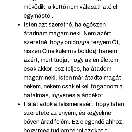
működik, a kettő nem választható el
egymástól.
Isten azt szeretné, ha egészen
átadnám magam neki. Nem azért
szeretné, hogy boldoggá tegyem Őt,
hiszen Ő nélkülem is boldog, hanem
azért, mert tudja, hogy az én életem
csak akkor lesz teljes, ha átadom
magam neki. Isten már átadta magát
nekem, nekem csak el kell fogadnom a
hatalmas, ingyenes ajándékot.
Hálát adok a felismerésért, hogy Isten
szeretete az enyém, és kegyelme
bőven árad felém. Ez elegendő ahhoz,
hogy meg tudjam tenni azokat a