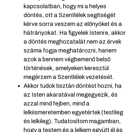
kapcsolatban, hogy mi a helyes
döntés, ott a Szentlélek segítségét
kérve sorra veszem az előnyöket és a
hátrányokat. Ha figyelek Istenre, akkor
a döntés meghozatalát nem az érvek
száma fogja meghatározni, hanem
azok a bennem végbemenő belső
történések, amelyeken keresztül
megérzem a Szentlélek vezetését.
Akkor tudok tisztán döntést hozni, ha
az Isten akaratával megegyezik, és
azzal mind fejben, mind a
lelkiismeretemben egyetértek (testileg
és lelkileg). Tudatosítom magamban,
hogy a testem és a lelkem együtt él és