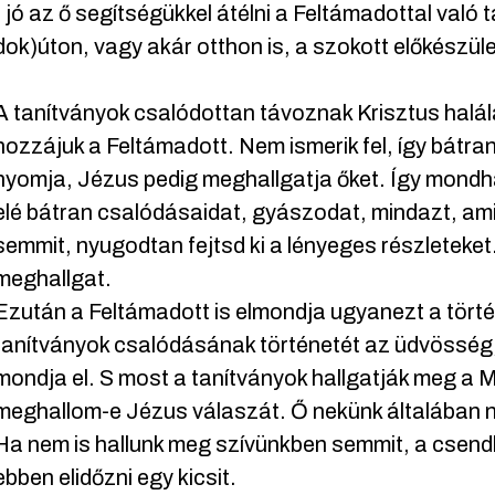
, jó az ő segítségükkel átélni a Feltámadottal való
ok)úton, vagy akár otthon is, a szokott előkészüle
A tanítványok csalódottan távoznak Krisztus halál
hozzájuk a Feltámadott. Nem ismerik fel, így bátra
nyomja, Jézus pedig meghallgatja őket. Így mondh
elé bátran csalódásaidat, gyászodat, mindazt, ami
semmit, nyugodtan fejtsd ki a lényeges részleteke
meghallgat.
Ezután a Feltámadott is elmondja ugyanezt a törté
tanítványok csalódásának történetét az üdvösség,
mondja el. S most a tanítványok hallgatják meg a M
meghallom-e Jézus válaszát. Ő nekünk általában
Ha nem is hallunk meg szívünkben semmit, a csendb
ebben elidőzni egy kicsit.