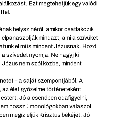
 találkozást. Ezt megtehetjük egy valódi
ttel.
ának helyszínéről, amikor csatlakozik
n elpanaszolják mindazt, ami a szívüket
atunk el mi is mindent Jézusnak. Hozd
 a szívedet nyomja. Ne hagyj ki
t. Jézus nem szól közbe, mindent
netet – a saját szempontjából. A
 az élet győzelme történeteként
estert. Jó a csendben odafigyelni,
 nem hosszú monológokban válaszol.
en megízleljük Krisztus békéjét. Jó