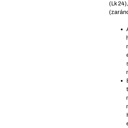
(Lk 24)
(zaránd