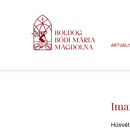
Skip
to
content
AKTUÁLI
Ima
Húsvéti