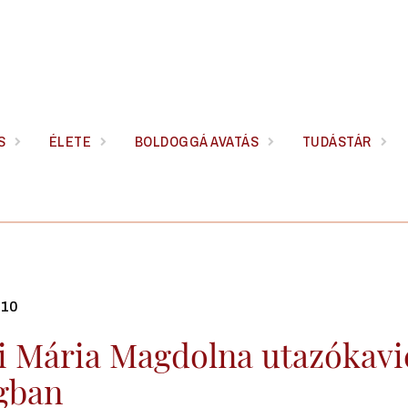
S
ÉLETE
BOLDOGGÁ AVATÁS
TUDÁSTÁR
.10
i Mária Magdolna utazókavic
ágban