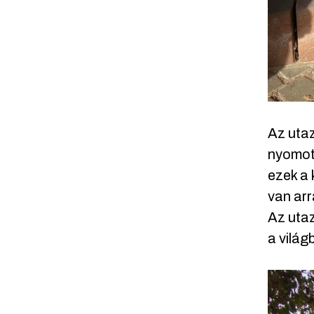
Az utaz
nyomot 
ezek a 
van arr
Az utaz
a világ