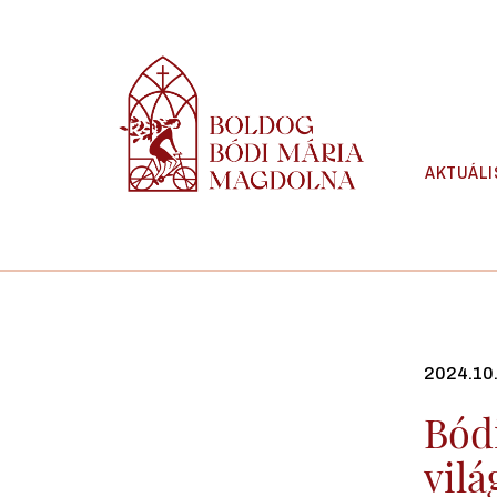
Skip
to
content
AKTUÁLI
2024.10
Bód
vil