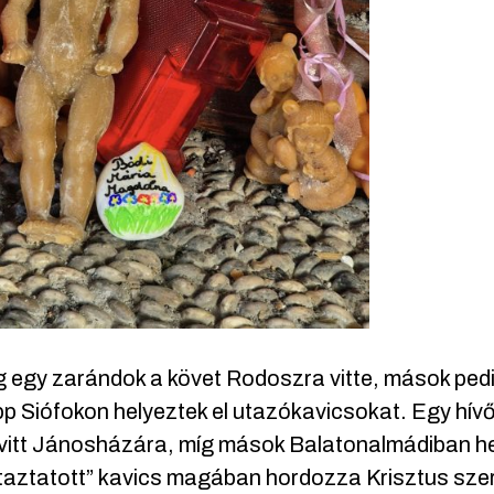
 egy zarándok a követ Rodoszra vitte, mások pe
p Siófokon helyeztek el utazókavicsokat. Egy hívő
vitt Jánosházára, míg mások Balatonalmádiban he
utaztatott” kavics magában hordozza Krisztus szer