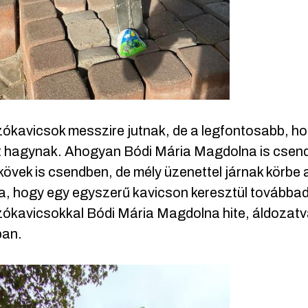
ókavicsok messzire jutnak, de a legfontosabb, ho
hagynak. Ahogyan Bódi Mária Magdolna is csendes,
kövek is csendben, de mély üzenettel járnak körbe
a, hogy egy egyszerű kavicson keresztül továbbadja
ókavicsokkal Bódi Mária Magdolna hite, áldozatvá
ban.