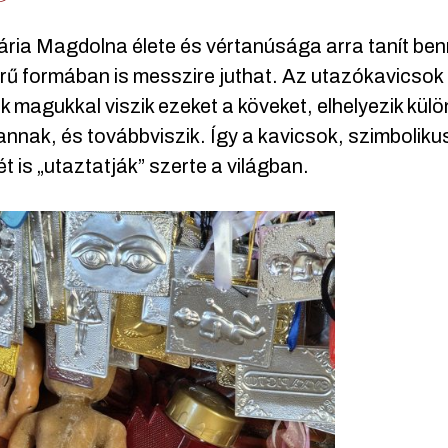
ria Magdolna élete és vértanúsága arra tanít benn
ű formában is messzire juthat. Az utazókavicsok
 magukkal viszik ezeket a köveket, elhelyezik kü
nnak, és továbbviszik. Így a kavicsok, szimbolik
t is „utaztatják” szerte a világban.