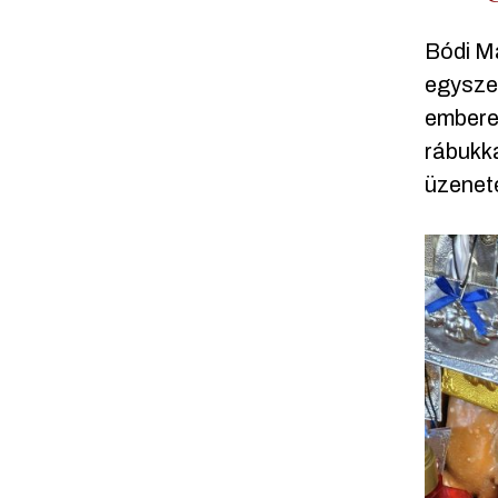
Bódi Má
egyszer
emberek
rábukka
üzeneté