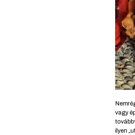
Nemrég
vagy ép
tovább
ilyen „