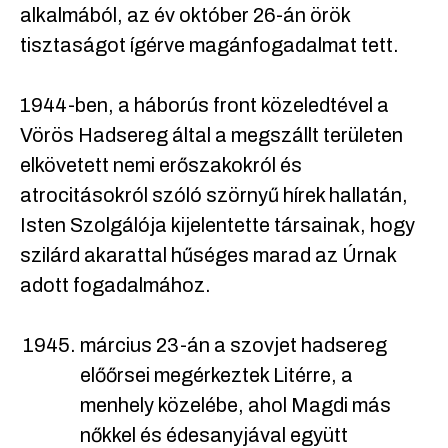
alkalmából, az év október 26-án örök
tisztaságot ígérve magánfogadalmat tett.
1944-ben, a háborús front közeledtével a
Vörös Hadsereg által a megszállt területen
elkövetett nemi erőszakokról és
atrocitásokról szóló szörnyű hírek hallatán,
Isten Szolgálója kijelentette társainak, hogy
szilárd akarattal hűséges marad az Úrnak
adott fogadalmához.
március 23-án a szovjet hadsereg
előőrsei megérkeztek Litérre, a
menhely közelébe, ahol Magdi más
nőkkel és édesanyjával együtt