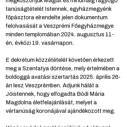
megköszönjük Magdit és mindmáig ragyogó
tanúságtételét Istennek, egyházmegyénk
főpásztora elrendelte jelen dokumentum
felolvasását a Veszprémi Főegyházmegye
minden templomában 2024. augusztus 11-
én, évközi 19. vasárnapon.
E dekrétum közzétételét követően érkezett
meg a Szentatya döntése, mely értelmében a
boldoggá avatási szertartás 2025. április 26-
án lesz Veszprémben. Adjunk hálát a
Jóistennek, hogy elfogadta Bódi Mária
Magdolna életfelajánlását, melyet a
vértanúság koronájával ajándékozott meg.