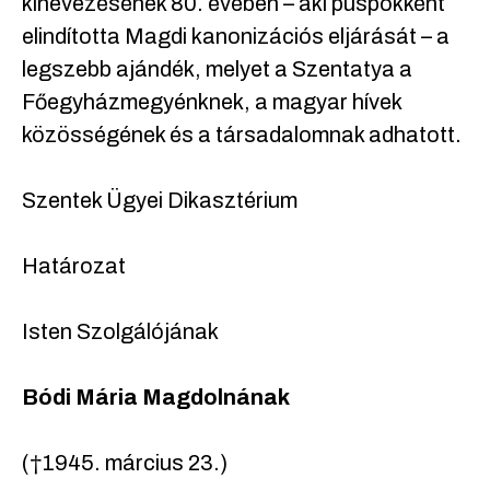
kinevezésének 80. évében – aki püspökként
elindította Magdi kanonizációs eljárását – a
legszebb ajándék, melyet a Szentatya a
Főegyházmegyénknek, a magyar hívek
közösségének és a társadalomnak adhatott.
Szentek Ügyei Dikasztérium
Határozat
Isten Szolgálójának
Bódi Mária Magdolnának
(†1945. március 23.)