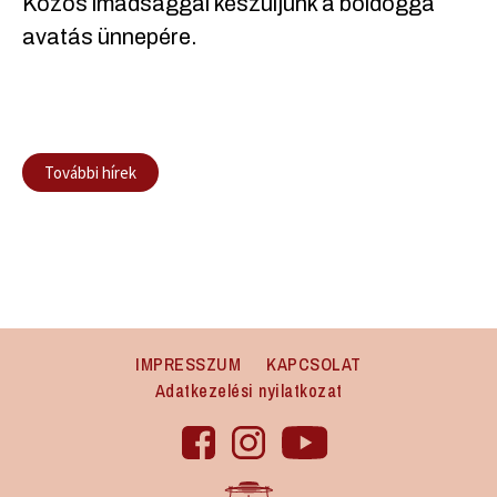
Közös imádsággal készüljünk a boldoggá
avatás ünnepére.
További hírek
IMPRESSZUM
KAPCSOLAT
Adatkezelési nyilatkozat