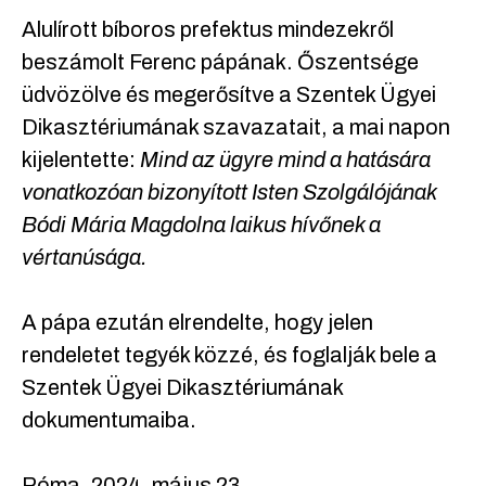
Alulírott bíboros prefektus mindezekről
beszámolt Ferenc pápának. Őszentsége
üdvözölve és megerősítve a Szentek Ügyei
Dikasztériumának szavazatait, a mai napon
kijelentette:
Mind az ügyre mind a hatására
vonatkozóan bizonyított Isten Szolgálójának
Bódi Mária Magdolna laikus hívőnek a
vértanúsága.
A pápa ezután elrendelte, hogy jelen
rendeletet tegyék közzé, és foglalják bele a
Szentek Ügyei Dikasztériumának
dokumentumaiba.
Róma, 2024. május 23.