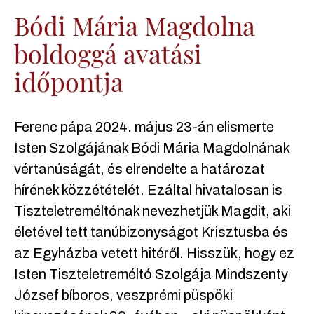
Bódi Mária Magdolna
boldoggá avatási
időpontja
Ferenc pápa 2024. május 23-án elismerte
Isten Szolgájának Bódi Mária Magdolnának
vértanúságát, és elrendelte a határozat
hírének közzétételét. Ezáltal hivatalosan is
Tiszteletreméltónak nevezhetjük Magdit, aki
életével tett tanúbizonyságot Krisztusba és
az Egyházba vetett hitéről. Hisszük, hogy ez
Isten Tiszteletreméltó Szolgája Mindszenty
József bíboros, veszprémi püspöki