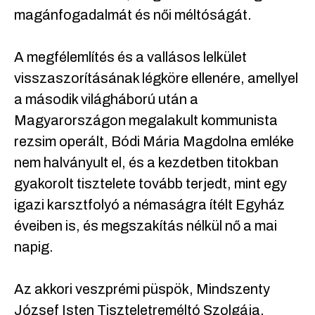
magánfogadalmát és női méltóságát.
A megfélemlítés és a vallásos lelkület
visszaszorításának légköre ellenére, amellyel
a második világháború után a
Magyarországon megalakult kommunista
rezsim operált, Bódi Mária Magdolna emléke
nem halványult el, és a kezdetben titokban
gyakorolt ​​tisztelete tovább terjedt, mint egy
igazi karsztfolyó a némaságra ítélt Egyház
éveiben is, és megszakítás nélkül nő a mai
napig.
Az akkori veszprémi püspök, Mindszenty
József Isten Tiszteletreméltó Szolgája,