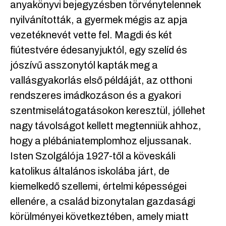
anyakönyvi bejegyzésben törvénytelennek
nyilvánították, a gyermek mégis az apja
vezetéknevét vette fel. Magdi és két
fiútestvére édesanyjuktól, egy szelíd és
jószívű asszonytól kapták meg a
vallásgyakorlás első példáját, az otthoni
rendszeres imádkozáson és a gyakori
szentmiselátogatásokon keresztül, jóllehet
nagy távolságot kellett megtenniük ahhoz,
hogy a plébániatemplomhoz eljussanak.
Isten Szolgálója 1927-től a köveskáli
katolikus általános iskolába járt, de
kiemelkedő szellemi, értelmi képességei
ellenére, a család bizonytalan gazdasági
körülményei következtében, amely miatt