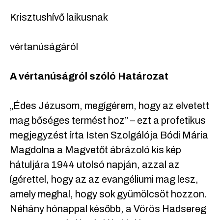
Krisztushívő laikusnak
vértanúságáról
A vértanúságról szóló Határozat
„Édes Jézusom, megígérem, hogy az elvetett
mag bőséges termést hoz” – ezt a profetikus
megjegyzést írta Isten Szolgálója Bódi Mária
Magdolna a Magvetőt ábrázoló kis kép
hátuljára 1944 utolsó napján, azzal az
ígérettel, hogy az az evangéliumi mag lesz,
amely meghal, hogy sok gyümölcsöt hozzon.
Néhány hónappal később, a Vörös Hadsereg