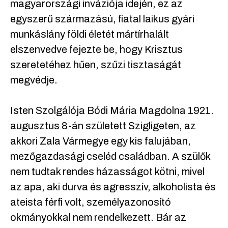
magyarországi inváziója idején, ez az
egyszerű származású, fiatal laikus gyári
munkáslány földi életét mártírhalált
elszenvedve fejezte be, hogy Krisztus
szeretetéhez hűen, szűzi tisztaságát
megvédje.
Isten Szolgálója Bódi Mária Magdolna 1921.
augusztus 8-án született Szigligeten, az
akkori Zala Vármegye egy kis falujában,
mezőgazdasági cseléd családban. A szülők
nem tudtak rendes házasságot kötni, mivel
az apa, aki durva és agresszív, alkoholista és
ateista férfi volt, személyazonosító
okmányokkal nem rendelkezett. Bár az