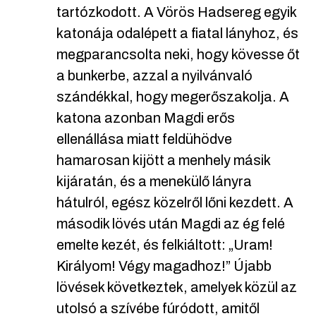
tartózkodott. A Vörös Hadsereg egyik
katonája odalépett a fiatal lányhoz, és
megparancsolta neki, hogy kövesse őt
a bunkerbe, azzal a nyilvánvaló
szándékkal, hogy megerőszakolja. A
katona azonban Magdi erős
ellenállása miatt feldühödve
hamarosan kijött a menhely másik
kijáratán, és a menekülő lányra
hátulról, egész közelről lőni kezdett. A
második lövés után Magdi az ég felé
emelte kezét, és felkiáltott: „Uram!
Királyom! Végy magadhoz!” Újabb
lövések következtek, amelyek közül az
utolsó a szívébe fúródott, amitől