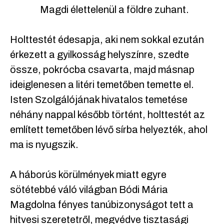
Magdi élettelenül a földre zuhant.
Holttestét édesapja, aki nem sokkal ezután
érkezett a gyilkosság helyszínre, szedte
össze, pokrócba csavarta, majd másnap
ideiglenesen a litéri temetőben temette el.
Isten Szolgálójának hivatalos temetése
néhány nappal később történt, holttestét az
említett temetőben lévő sírba helyezték, ahol
ma is nyugszik.
A háborús körülmények miatt egyre
sötétebbé váló világban Bódi Mária
Magdolna fényes tanúbizonyságot tett a
hitvesi szeretetről, megvédve tisztasági