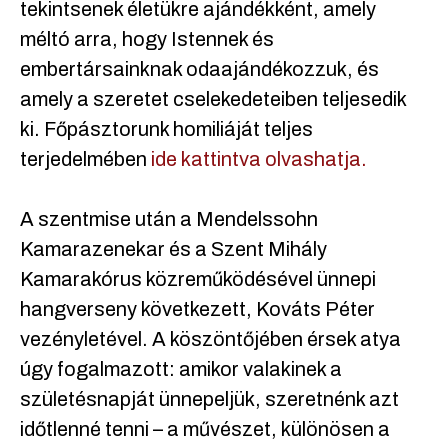
tekintsenek életükre ajándékként, amely
méltó arra, hogy Istennek és
embertársainknak odaajándékozzuk, és
amely a szeretet cselekedeteiben teljesedik
ki. Főpásztorunk homiliáját teljes
terjedelmében
ide kattintva olvashatja.
A szentmise után a Mendelssohn
Kamarazenekar és a Szent Mihály
Kamarakórus közreműködésével ünnepi
hangverseny következett, Kováts Péter
vezényletével. A köszöntőjében érsek atya
úgy fogalmazott: amikor valakinek a
születésnapját ünnepeljük, szeretnénk azt
időtlenné tenni – a művészet, különösen a