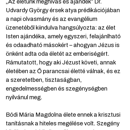
„Az életünk meghívás és ajándék” Dr.
Udvardy György érsek atya prédikációjában
a napi olvasmány és az evangélium
üzenetéből kiindulva hangsúlyozta: az élet
Isten ajándéka, amely egyszeri, felajánlható
és odaadható másokért – ahogyan Jézus is
önként adta oda életét az emberiségért.
Rámutatott, hogy aki Jézust követi, annak
életében az Ő parancsai életté válnak, és ez
a szeretetben, tisztaságban,
engedelmességben és szegénységben
nyilvánul meg.
Bódi Mária Magdolna élete ennek a krisztusi
tanításnak a hiteles megélése volt. Szegény