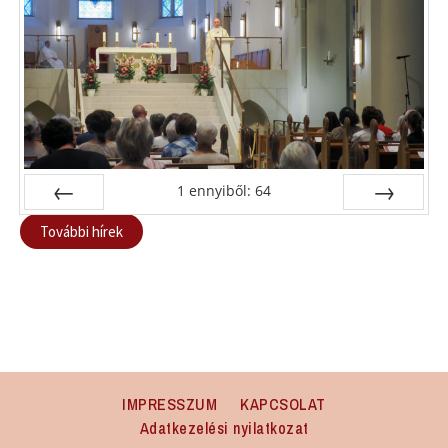
1
ennyiből:
64
Előző
Következő
További hírek
IMPRESSZUM
KAPCSOLAT
Adatkezelési nyilatkozat