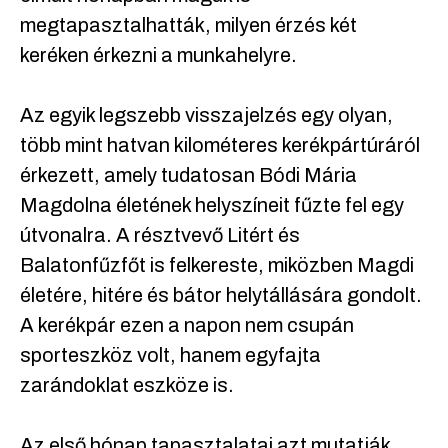
megtapasztalhatták, milyen érzés két
keréken érkezni a munkahelyre.
Az egyik legszebb visszajelzés egy olyan,
több mint hatvan kilométeres kerékpártúráról
érkezett, amely tudatosan Bódi Mária
Magdolna életének helyszíneit fűzte fel egy
útvonalra. A résztvevő Litért és
Balatonfűzfőt is felkereste, miközben Magdi
életére, hitére és bátor helytállására gondolt.
A kerékpár ezen a napon nem csupán
sporteszköz volt, hanem egyfajta
zarándoklat eszköze is.
Az első hónap tapasztalatai azt mutatják,