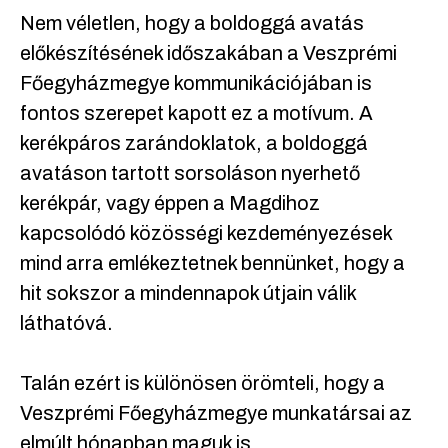
Nem véletlen, hogy a boldoggá avatás
előkészítésének időszakában a Veszprémi
Főegyházmegye kommunikációjában is
fontos szerepet kapott ez a motívum. A
kerékpáros zarándoklatok, a boldoggá
avatáson tartott sorsoláson nyerhető
kerékpár, vagy éppen a Magdihoz
kapcsolódó közösségi kezdeményezések
mind arra emlékeztetnek bennünket, hogy a
hit sokszor a mindennapok útjain válik
láthatóvá.
Talán ezért is különösen örömteli, hogy a
Veszprémi Főegyházmegye munkatársai az
elmúlt hónapban maguk is