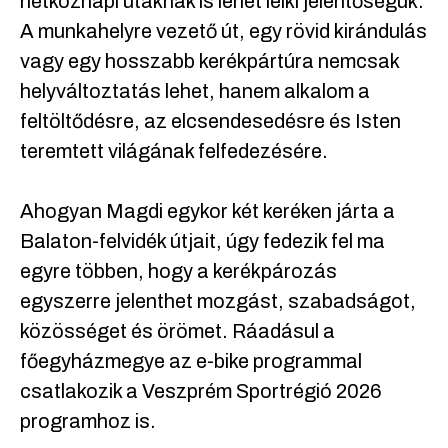
hétköznapi utaknak is lehet lelki jelentőségük.
A munkahelyre vezető út, egy rövid kirándulás
vagy egy hosszabb kerékpártúra nemcsak
helyváltoztatás lehet, hanem alkalom a
feltöltődésre, az elcsendesedésre és Isten
teremtett világának felfedezésére.
Ahogyan Magdi egykor két keréken járta a
Balaton-felvidék útjait, úgy fedezik fel ma
egyre többen, hogy a kerékpározás
egyszerre jelenthet mozgást, szabadságot,
közösséget és örömet. Ráadásul a
főegyházmegye az e-bike programmal
csatlakozik a Veszprém Sportrégió 2026
programhoz is.