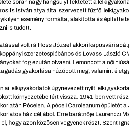
lete során nagy hangsúlyt fektetett a lelkigyakorl
osits István atya által szervezett fűzfői lelkigyak
ik ilyen esemény formálta, alakította és építette b
ni is tudott.
atással volt rá Hoss József akkori kaposvári ap
koppányi szerzetesplébános és Lovass László CM
nyokat fog ezután olvasni. Lemondott a női hiús
agadás gyakorlása húzódott meg, valamint életg
niai lelkigyakorlatok úgynevezett nyílt lelki gyakor
ott környezetébe tért vissza. 1941-ben vett rész 
akorlatán Pécelen. A péceli Caroleanum épületét a
akorlatos ház céljából. Erre barátnője Laurenczi Mar
 el, hogy azon közösen vegyenek részt. Szent Ignác