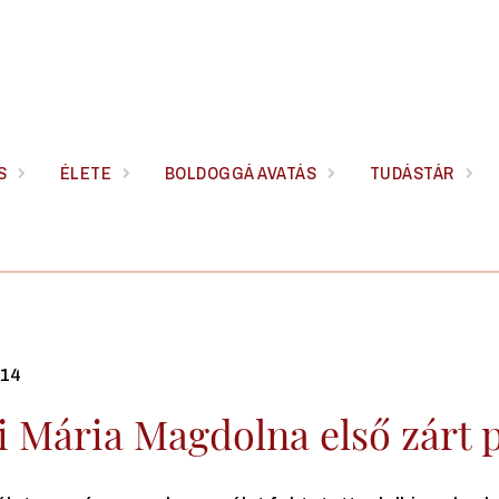
S
ÉLETE
BOLDOGGÁ AVATÁS
TUDÁSTÁR
.14
 Mária Magdolna első zárt p