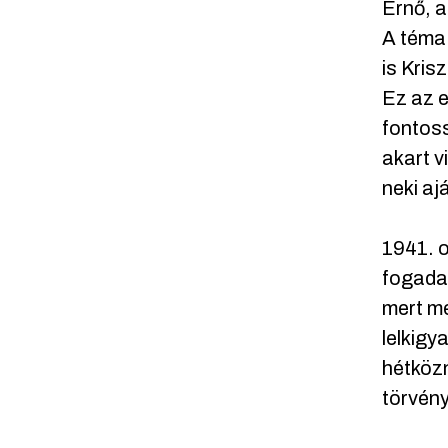
Ernő, 
A téma 
is Krisz
Ez az e
fontoss
akart v
neki ajá
1941. o
fogadal
mert me
lelkigy
hétközn
törvény