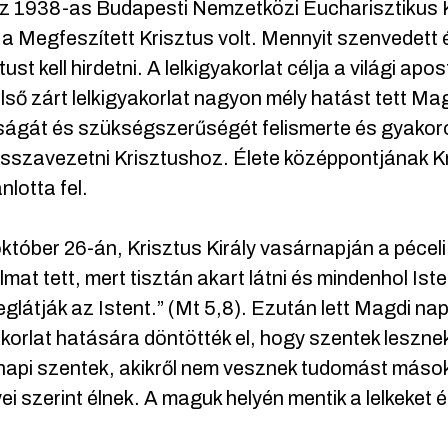
az 1938-as Budapesti Nemzetközi Eucharisztikus 
a Megfeszített Krisztus volt. Mennyit szenvedett 
tust kell hirdetni. A lelkigyakorlat célja a világi apo
lső zárt lelkigyakorlat nagyon mély hatást tett Mag
ágát és szükségszerűségét felismerte és gyakorolt
isszavezetni Krisztushoz. Élete középpontjának Kr
nlotta fel.
któber 26-án, Krisztus Király vasárnapján a péceli
mat tett, mert tisztán akart látni és mindenhol Ist
glátják az Istent.” (Mt 5,8). Ezután lett Magdi nap
akorlat hatására döntötték el, hogy szentek leszn
api szentek, akikről nem vesznek tudomást mások,
ei szerint élnek. A maguk helyén mentik a lelkeket