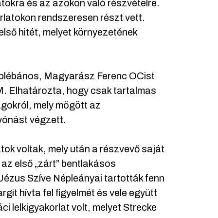
atokra és az azokon való részvételre.
orlatokon rendszeresen részt vett.
első hitét, melyet környezetének
átplébános, Magyarász Ferenc OCist
. Elhatározta, hogy csak tartalmas
ágokról, mely mögött az
yónást végzett.
latok voltak, mely után a részvevő saját
az első „zárt” bentlakásos
 Jézus Szíve Népleányai tartották fenn
git hívta fel figyelmét és vele együtt
i lelkigyakorlat volt, melyet Strecke