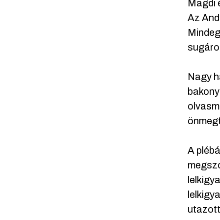
Magdi é
Az Andr
Mindegy
sugároz
Nagy h
bakony
olvasmá
önmegt
A plébá
megszok
lelkigy
lelkigy
utazott