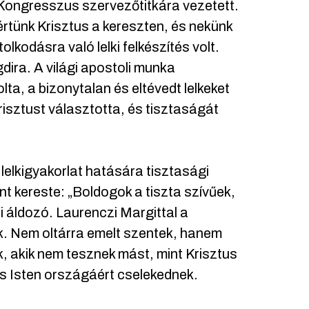
Kongresszus szervezőtitkára vezetett.
értünk Krisztus a kereszten, és nekünk
stolkodásra való lelki felkészítés volt.
dira. A világi apostoli munka
a, a bizonytalan és eltévedt lelkeket
isztust választotta, és tisztaságát
 lelkigyakorlat hatására tisztasági
ent kereste: „Boldogok a tiszta szívűek,
i áldozó. Laurenczi Margittal a
ek. Nem oltárra emelt szentek, hanem
 akik nem tesznek mást, mint Krisztus
 és Isten országáért cselekednek.