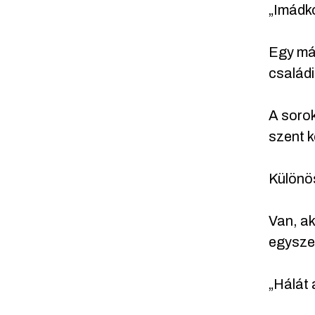
„Imádk
Egy más
családi
A sorok
szent k
Különö
Van, ak
egyszer
„Hálát 