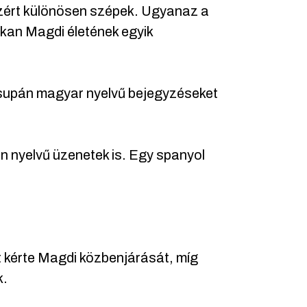
ezért különösen szépek. Ugyanaz a
kan Magdi életének egyik
supán magyar nyelvű bejegyzéseket
n nyelvű üzenetek is. Egy spanyol
t kérte Magdi közbenjárását, míg
k.