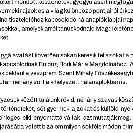
okért mondott köszönetek, gyógyulásért megfogal
yermeki rajzok és a világ különböző pontjairól érk
a tiszteletéhez kapcsolódó hálanaplók lapjai nap
sokkal, amelyek arról tanúskodnak: Magdi életéne
ket.
ggá avatást követően sokan keresik fel azokat a h
kapcsolódnak Boldog Bódi Mária Magdolnához. A
ek például a veszprémi Szent Mihály Főszékeseg
tán néhány sort a kihelyezett hálanaplókban is.
gyzések között találunk rövid, néhány szavas kös
 történeteket, sőt gyermekrajzokat és külföldi nyel
önleges lelki lenyomattá váltak: azt mutatják meg,
árásába vetett bizalom milyen sokféle módon érin