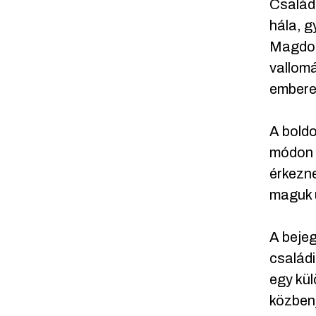
Család
hála, g
Magdoln
vallomá
embere
A boldo
módon 
érkezn
maguk u
A beje
családi
egy kül
közbenj