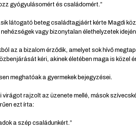
ozz gyógyulásomért és családomért.”
ik látogató beteg családtagjáért kérte Magdi közb
 nehézségek vagy bizonytalan élethelyzetek idején
ból az a bizalom érződik, amelyet sok hívő megtap
özbenjárását kéri, akinek életében maga is közel ér
sen meghatóak a gyermekek bejegyzései.
i virágot rajzolt az üzenete mellé, mások szívecs
űen ezt írta:
adok a szép családunkért.”