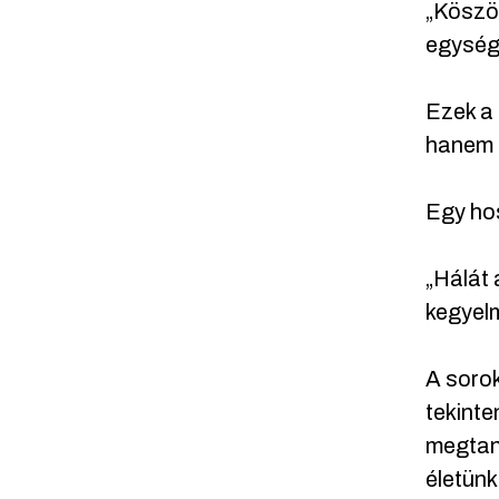
„Köszö
egység
Ezek a 
hanem o
Egy ho
„Hálát 
kegyelm
A sorok
tekinte
megtaní
életün