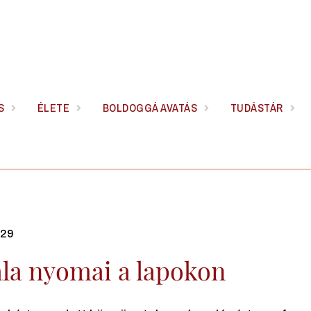
S
ÉLETE
BOLDOGGÁ AVATÁS
TUDÁSTÁR
.29
ála nyomai a lapokon