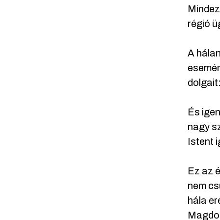
Mindez
régió ü
A hálan
esemény
dolgait
És ige
nagy s
Istent 
Ez az é
nem csu
hála er
Magdol