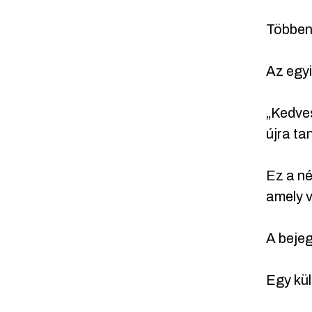
Többen 
Az egyi
„Kedves
újra tan
Ez a né
amely v
A bejeg
Egy kül