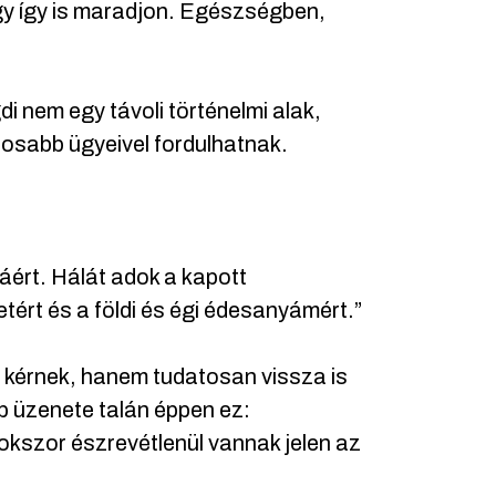
y így is maradjon. Egészségben,
 nem egy távoli történelmi alak,
tosabb ügyeivel fordulhatnak.
áért. Hálát adok a kapott
tetért és a földi és égi édesanyámért.”
t kérnek, hanem tudatosan vissza is
bb üzenete talán éppen ez:
okszor észrevétlenül vannak jelen az