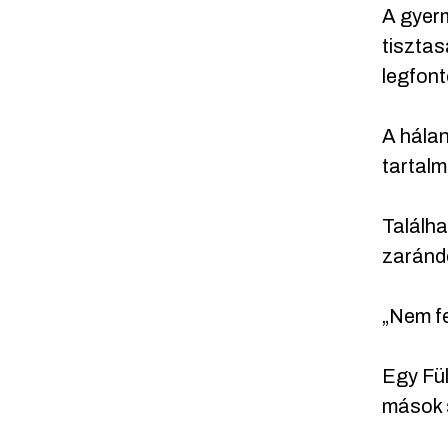
A gyerm
tisztas
legfon
A hála
tartal
Találha
zarándo
„Nem fe
Egy Fül
mások 