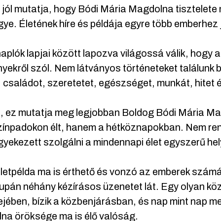
 jól mutatja, hogy Bódi Mária Magdolna tisztelet
gye. Életének híre és példája egyre több emberhez j
aplók lapjai között lapozva világossá válik, hogy
ekről szól. Nem látványos történeteket találunk 
: családot, szeretetet, egészséget, munkát, hitet 
n, ez mutatja meg legjobban Boldog Bódi Mária M
zínpadokon élt, hanem a hétköznapokban. Nem rend
igyekezett szolgálni a mindennapi élet egyszerű he
letpélda ma is érthető és vonzó az emberek számá
pán néhány kézírásos üzenetet lát. Egy olyan köz
ejében, bízik a közbenjárásban, és nap mint nap 
na öröksége ma is élő valóság.