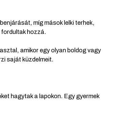
enjárását, míg mások lelki terhek,
 fordultak hozzá.
asztal, amikor egy olyan boldog vagy
zi saját küzdelmeit.
kéket hagytak a lapokon. Egy gyermek