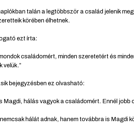
aplókban talán a legtöbbször a család jelenik me
eretteik körében élhetnek.
ogató ezt írta:
mondok családomért, minden szeretetért és minden
 velük.”
sik bejegyzésben ez olvasható:
 Magdi, hálás vagyok a családomért. Ennél jobb c
emcsak hálát adnak, hanem továbbra is Magdi köz