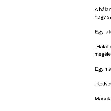
A hálan
hogy sz
Egy lát
„Hálát 
megélek
Egy má
„Kedves
Mások n