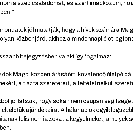
nöm a szép családomat, és azért imádkozom, hog
ben.”
mondatok jól mutatják, hogy a hívek számára Magdi
lyan közbenjáró, akihez a mindennapi élet legfon
sszabb bejegyzésben valaki így fogalmaz:
adok Magdi közbenjárásáért, követendő életpéldáj
ekért, a tiszta szeretetért, a feltétel nélküli szere
ból jól látszik, hogy sokan nem csupán segítsége
nek életük ajándékaira. A hálanaplók egyik legsze
tanak felismerni azokat a kegyelmeket, amelyek s
kben.