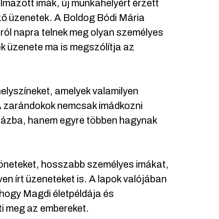
mazott imák, új munkahelyért érzett
ező üzenetek. A Boldog Bódi Mária
ról napra telnek meg olyan személyes
k üzenete ma is megszólítja az
elyszíneket, amelyek valamilyen
 zarándokok nemcsak imádkozni
yházba, hanem egyre többen hagynak
zöneteket, hosszabb személyes imákat,
ven írt üzeneteket is. A lapok valójában
 hogy Magdi életpéldája és
ti meg az embereket.