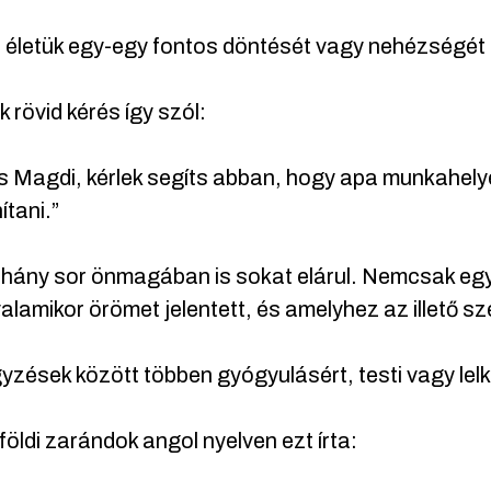
életük egy-egy fontos döntését vagy nehézségét is
k rövid kérés így szól:
 Magdi, kérlek segíts abban, hogy apa munkahelye
ítani.”
hány sor önmagában is sokat elárul. Nemcsak egy 
alamikor örömet jelentett, és amelyhez az illető sz
yzések között többen gyógyulásért, testi vagy lelk
földi zarándok angol nyelven ezt írta: