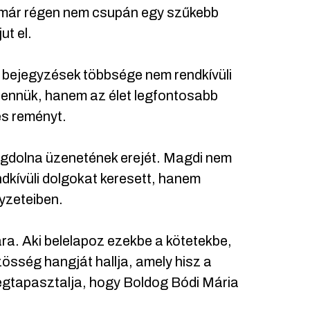
e már régen nem csupán egy szűkebb
ut el.
 a bejegyzések többsége nem rendkívüli
bennük, hanem az élet legfontosabb
és reményt.
agdolna üzenetének erejét. Magdi nem
kívüli dolgokat keresett, hanem
lyzeteiben.
ra. Aki belelapoz ezekbe a kötetekbe,
össég hangját hallja, amely hisz a
megtapasztalja, hogy Boldog Bódi Mária