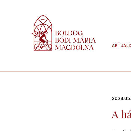
Skip
to
content
AKTUÁLI
2026.05
A h